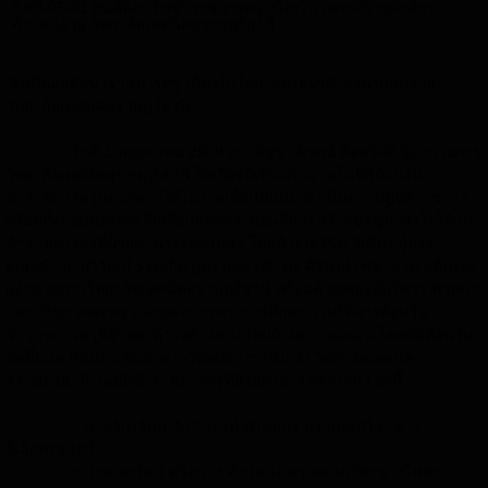
69-05-01 ยินดีต้อนรับข้าราชการครู เนื่องในโอกาสย้ายมาดำรง
ตำแหน่ง ณ วิทยาลัยเทคนิคสุราษฎร์ธานี
"ยินดีต้อนรับข้าราชการครู เนื่องในโอกาสย้ายมาดำรงตำแหน่ง ณ
วิทยาลัยเทคนิคสุราษฎร์ธานี"
วันที่ 1 พฤษภาคม 2569 ดร.บัญชาลักษณ์ ลือสวัสดิ์ ผู้อำนวยการ
วิทยาลัยเทคนิคสุราษฎร์ธานี ให้เกียรติเป็นประธานในพิธีต้อนรับ
ข้าราชการครูและกล่าวให้โอวาทเพื่อเป็นแนวทางในการปฏิบัติราชการ
พร้อมทั้งมอบของที่ระลึกเพื่อแสดงความยินดีและสร้างขวัญกำลังใจให้แก่
ข้าราชการครูที่ย้ายมาดำรงตำแหน่ง โดยมี นายวิชิต วิเชียร ผู้ทรง
คุณวุฒิ, นายวิวัฒน์ รอดเกิด ผู้ทรงคุณวุฒิ, ดร.ศิริพงษ์ เพชรนาค อดีตรอง
ผู้อำนวยการวิทยาลัยเทคนิคสุราษฎร์ธานี พร้อมด้วยคณะผู้บริหาร หัวหน้า
แผนกวิชา คณะครู และบุคลากรทางการศึกษา ร่วมให้การต้อนรับ
ข้าราชการครูที่ย้ายมาดำรงตำแหน่งใหม่ด้วยความอบอุ่น โดยพิธีต้อนรับ
จัดขึ้น ณ ห้องประชุมอาคารวิทยบริการ (ชั้น 3) วิทยาลัยเทคนิค
สุราษฎร์ธานี โดยมีข้าราชการครูที่ย้ายมาดำรงตำแหน่ง ดังนี้
>
นายจักรรัตน จักรานนท์ ตำแหน่ง ครู แผนกวิชาช่าง
อิเล็กทรอนิกส์
>
นายเอกรัตน์ ศรีสว่าง ตำแหน่ง ครู แผนกวิชาช่างไฟฟ้า